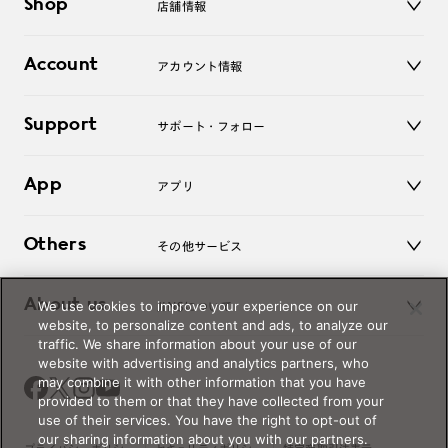
Shop
店舗情報
サングラス
レンズ
店舗
コンタクトレンズ
Account
アカウント情報
オンラインショップ
老眼鏡
キッズ
マイページ／ログイン
Support
アクセサリー
サポート・フォロー
ログアウト
LINE公式アカウント
お知らせ
App
アプリ
よくあるご質問
ご利用ガイド
JINSアプリ
お問い合わせ
Others
その他サービス
3D WEB試着
About us
We use cookies to improve your experience on our
JINSについて
レンズ交換
website, to personalize content and ads, to analyze our
オンラインギフト
traffic. We share information about your use of our
Magnify Life
価格案内
website with advertising and analytics partners, who
会社概要
may combine it with other information that you have
採用情報
provided to them or that they have collected from your
法人のお客様
use of their services. You have the right to opt-out of
our sharing information about you with our partners.
出店について