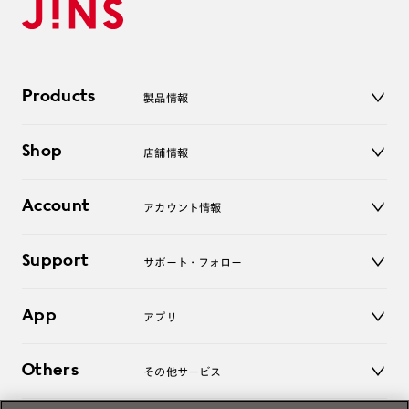
Products
製品情報
メガネ
Shop
店舗情報
サングラス
レンズ
店舗
コンタクトレンズ
Account
アカウント情報
オンラインショップ
老眼鏡
キッズ
マイページ／ログイン
Support
アクセサリー
サポート・フォロー
ログアウト
LINE公式アカウント
お知らせ
App
アプリ
よくあるご質問
ご利用ガイド
JINSアプリ
お問い合わせ
Others
その他サービス