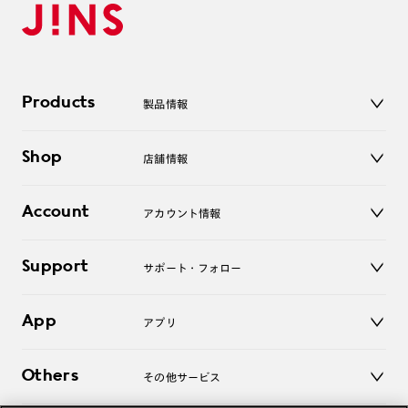
Products
製品情報
メガネ
Shop
店舗情報
サングラス
レンズ
店舗
コンタクトレンズ
Account
アカウント情報
オンラインショップ
老眼鏡
キッズ
マイページ／ログイン
Support
アクセサリー
サポート・フォロー
ログアウト
LINE公式アカウント
お知らせ
App
アプリ
よくあるご質問
ご利用ガイド
JINSアプリ
お問い合わせ
Others
その他サービス