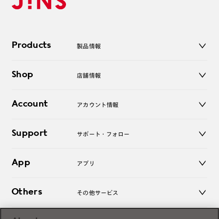
Products
製品情報
メガネ
Shop
店舗情報
サングラス
レンズ
店舗
コンタクトレンズ
Account
アカウント情報
オンラインショップ
老眼鏡
キッズ
マイページ／ログイン
Support
アクセサリー
サポート・フォロー
ログアウト
LINE公式アカウント
お知らせ
App
アプリ
よくあるご質問
ご利用ガイド
JINSアプリ
お問い合わせ
Others
その他サービス
3D WEB試着