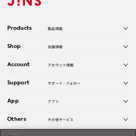
Products
製品情報
メガネ
Shop
店舗情報
サングラス
レンズ
店舗
コンタクトレンズ
Account
アカウント情報
オンラインショップ
老眼鏡
キッズ
マイページ／ログイン
Support
アクセサリー
サポート・フォロー
ログアウト
LINE公式アカウント
お知らせ
App
アプリ
よくあるご質問
ご利用ガイド
JINSアプリ
お問い合わせ
Others
その他サービス
3D WEB試着