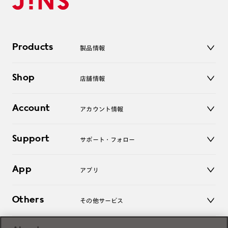
Products
製品情報
メガネ
Shop
店舗情報
サングラス
レンズ
店舗
コンタクトレンズ
Account
アカウント情報
オンラインショップ
老眼鏡
キッズ
マイページ／ログイン
Support
アクセサリー
サポート・フォロー
ログアウト
LINE公式アカウント
お知らせ
App
アプリ
よくあるご質問
ご利用ガイド
JINSアプリ
お問い合わせ
Others
その他サービス
3D WEB試着