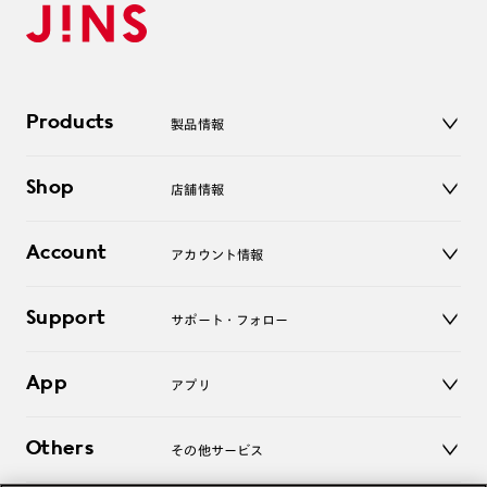
Products
製品情報
メガネ
Shop
店舗情報
サングラス
レンズ
店舗
コンタクトレンズ
Account
アカウント情報
オンラインショップ
老眼鏡
キッズ
マイページ／ログイン
Support
アクセサリー
サポート・フォロー
ログアウト
LINE公式アカウント
お知らせ
App
アプリ
よくあるご質問
ご利用ガイド
JINSアプリ
お問い合わせ
Others
その他サービス