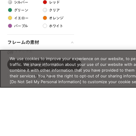
シルバー
レッド
グリーン
クリア
イエロー
オレンジ
パープル
ホワイト
フレームの素材
プラスチック系
0件
We use cookies to improve your experience on our website, to per
樹脂
traffic. We share information about your use of our website with 
絞り込む
（0）
combine it with other information that you have provided to them 
their services. You have the right to opt-out of our sharing inform
リセット
アセテート
[Do Not Sell My Personal Information] to customize your cookie s
サスティナブル素材
セルロイド
金属系
メタル