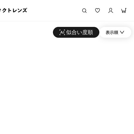
タクトレンズ
似合い度順
表示順