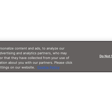
sonalize content and ads, to analyze our
advertising and analytics partners, who may
Do Not 
or that they have collected from your use of
ation about you with our partners. Please click
ettings on our website.
Cookie Policy