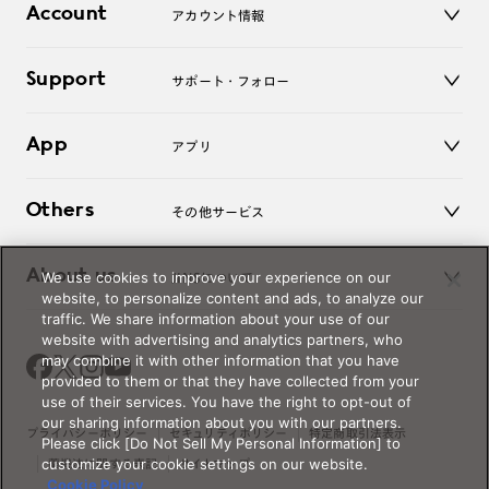
コンタクトレンズ
Account
アカウント情報
オンラインショップ
老眼鏡
キッズ
マイページ／ログイン
Support
アクセサリー
サポート・フォロー
ログアウト
LINE公式アカウント
お知らせ
App
アプリ
よくあるご質問
ご利用ガイド
JINSアプリ
お問い合わせ
Others
その他サービス
3D WEB試着
About us
We use cookies to improve your experience on our
JINSについて
レンズ交換
website, to personalize content and ads, to analyze our
オンラインギフト
traffic. We share information about your use of our
Magnify Life
価格案内
website with advertising and analytics partners, who
会社概要
may combine it with other information that you have
採用情報
provided to them or that they have collected from your
法人のお客様
use of their services. You have the right to opt-out of
our sharing information about you with our partners.
出店について
プライバシーポリシー
セキュリティポリシー
特定商取引法表示
Please click [Do Not Sell My Personal Information] to
customize your cookie settings on our website.
薬機法に関する表記
サイトマップ
Cookie Policy