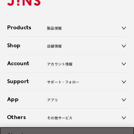
Products
製品情報
メガネ
Shop
店舗情報
サングラス
レンズ
店舗
コンタクトレンズ
Account
アカウント情報
オンラインショップ
老眼鏡
キッズ
マイページ／ログイン
Support
アクセサリー
サポート・フォロー
ログアウト
LINE公式アカウント
お知らせ
App
アプリ
よくあるご質問
ご利用ガイド
JINSアプリ
お問い合わせ
Others
その他サービス
3D WEB試着