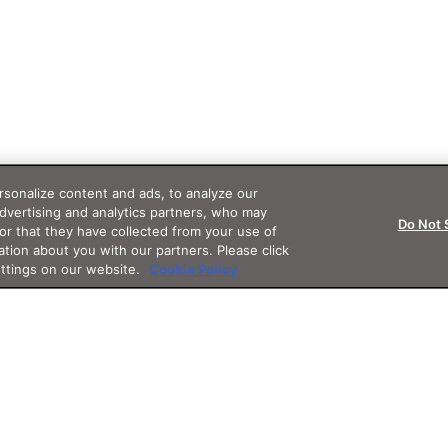
sonalize content and ads, to analyze our
advertising and analytics partners, who may
Do Not 
or that they have collected from your use of
ation about you with our partners. Please click
ettings on our website.
Cookie Policy