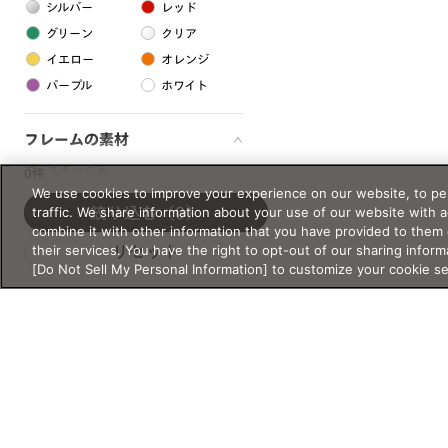
シルバー
レッド
グリーン
クリア
イエロー
オレンジ
パープル
ホワイト
フレームの素材
プラスチック系
0件
We use cookies to improve your experience on our website, to per
樹脂
traffic. We share information about your use of our website with 
絞り込む
（0）
combine it with other information that you have provided to them 
their services. You have the right to opt-out of our sharing inform
リセット
アセテート
[Do Not Sell My Personal Information] to customize your cookie s
サスティナブル素材
セルロイド
金属系
メタル