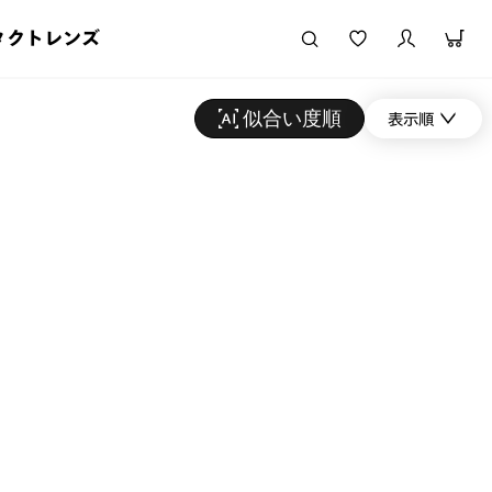
タクトレンズ
似合い度順
表示順