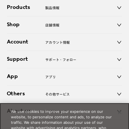
Products
製品情報
メガネ
Shop
店舗情報
サングラス
レンズ
店舗
コンタクトレンズ
Account
アカウント情報
オンラインショップ
老眼鏡
キッズ
マイページ／ログイン
Support
アクセサリー
サポート・フォロー
ログアウト
LINE公式アカウント
お知らせ
App
アプリ
よくあるご質問
ご利用ガイド
JINSアプリ
お問い合わせ
Others
その他サービス
3D WEB試着
About us
We use cookies to improve your experience on our
JINSについて
レンズ交換
website, to personalize content and ads, to analyze our
オンラインギフト
traffic. We share information about your use of our
Magnify Life
価格案内
website with advertising and analytics partners, who