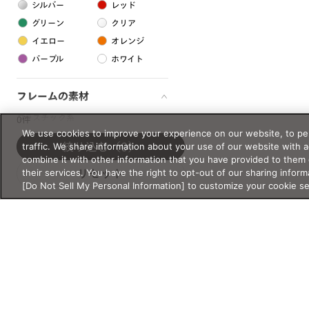
シルバー
レッド
グリーン
クリア
イエロー
オレンジ
パープル
ホワイト
フレームの素材
プラスチック系
0件
We use cookies to improve your experience on our website, to per
樹脂
traffic. We share information about your use of our website with 
絞り込む
（0）
combine it with other information that you have provided to them 
their services. You have the right to opt-out of our sharing inform
リセット
アセテート
[Do Not Sell My Personal Information] to customize your cookie s
サスティナブル素材
セルロイド
金属系
メタル