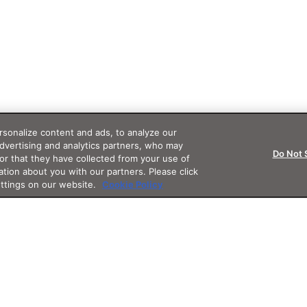
sonalize content and ads, to analyze our
advertising and analytics partners, who may
Do Not 
or that they have collected from your use of
ation about you with our partners. Please click
ettings on our website.
Cookie Policy