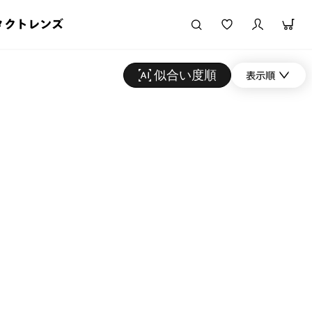
タクトレンズ
似合い度順
表示順