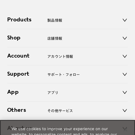
Products
製品情報
メガネ
Shop
店舗情報
サングラス
レンズ
店舗
コンタクトレンズ
Account
アカウント情報
オンラインショップ
老眼鏡
キッズ
マイページ／ログイン
Support
アクセサリー
サポート・フォロー
ログアウト
LINE公式アカウント
お知らせ
App
アプリ
よくあるご質問
ご利用ガイド
JINSアプリ
お問い合わせ
Others
その他サービス
3D WEB試着
About us
We use cookies to improve your experience on our
JINSについて
レンズ交換
website, to personalize content and ads, to analyze our