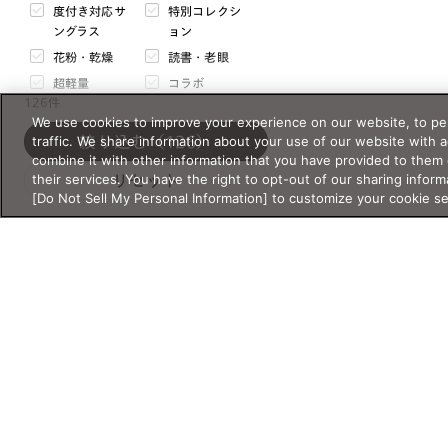
度付き対応サ
特別コレクシ
mm
〜
mm
ングラス
ョン
花粉・乾燥
読書・老眼
天地幅
超軽量
コラボ
mm
〜
mm
126件
セール
We use cookies to improve your experience on our website, to per
traffic. We share information about your use of our website with 
絞り込む
（126）
サイズについて
combine it with other information that you have provided to them 
価格・価格タイプ
their services. You have the right to opt-out of our sharing inform
リセット
フレームの重さ
[Do Not Sell My Personal Information] to customize your cookie s
g
〜
g
¥
〜¥
閉じる
通常価格
セール価格
表示オプション
バーチャル試着対応
オンライン限定