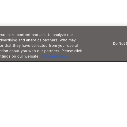
sonalize content and ads, to analyze our
advertising and analytics partners, who may
Do Not 
or that they have collected from your use of
ation about you with our partners. Please click
ettings on our website.
Cookie Policy