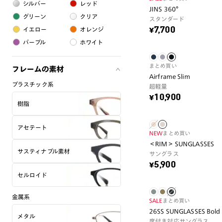
シルバー
レッド
JINS 360°
グリーン
クリア
スタンダード
イエロー
オレンジ
¥7,700
パープル
ホワイト
まとめ買い
フレームの素材
Airframe Slim
プラスチック系
超軽量
¥10,900
樹脂
アセテート
NEW
まとめ買い
＜RIM＞ SUNGLASSES
サスティナブル素材
サングラス
¥5,900
セルロイド
金属系
SALE
まとめ買い
26SS SUNGLASSES Bold
メタル
度付き対応サングラス