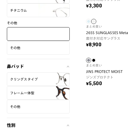
¥3,300
チタニウム
その他
まとめ買い
26SS SUNGLASSES Meta
度付き対応サングラス
¥8,900
その他
まとめ買い
鼻パッド
JINS PROTECT MOIST
ジンズプロテクト
クリングスタイプ
¥5,500
フレーム一体型
その他
性別