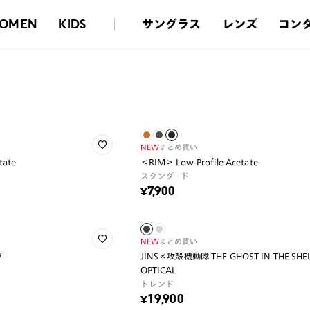
サングラス
レンズ
コン
OMEN
KIDS
NEW
まとめ買い
tate
＜RIM＞ Low-Profile Acetate
スタンダード
¥7,900
NEW
まとめ買い
W
JINS×攻殻機動隊 THE GHOST IN THE SHELL
OPTICAL
トレンド
¥19,900