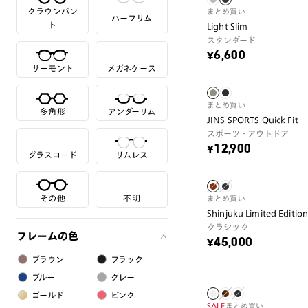
クラウンパン
まとめ買い
ハーフリム
ト
Light Slim
スタンダード
¥6,600
サーモント
メガネケース
まとめ買い
多角形
アンダーリム
JINS SPORTS Quick Fit
スポーツ・アウトドア
¥12,900
グラスコード
リムレス
その他
不明
まとめ買い
Shinjuku Limited Editio
クラシック
フレームの色
¥45,000
ブラウン
ブラック
ブルー
グレー
ゴールド
ピンク
SALE
まとめ買い