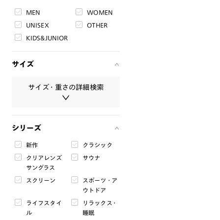
MEN
WOMEN
UNISEX
OTHER
KIDS&JUNIOR
サイズ
サイズ・重さの詳細検索
サイズ・重さは必ず半角数字で入
シリーズ
力してください。
新作
クラシック
レンズ幅
クリアレンズ
サウナ
mm
〜
mm
サングラス
スクリーン
スポーツ・ア
ブリッジ幅
ウトドア
mm
〜
mm
ライフスタイ
リラックス・
ル
睡眠
テンプル