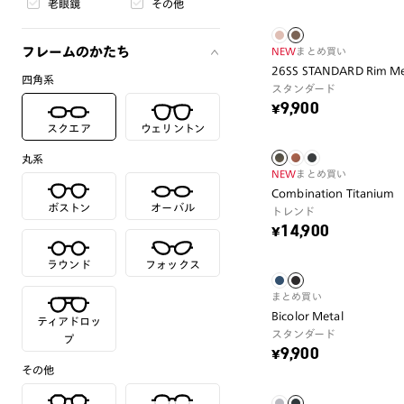
老眼鏡
その他
フレームのかたち
NEW
まとめ買い
26SS STANDARD Rim Me
四角系
スタンダード
¥9,900
スクエア
ウェリントン
丸系
NEW
まとめ買い
Combination Titanium
ボストン
オーバル
トレンド
¥14,900
ラウンド
フォックス
まとめ買い
Bicolor Metal
ティアドロッ
スタンダード
プ
¥9,900
その他