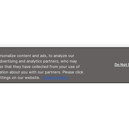
sonalize content and ads, to analyze our
advertising and analytics partners, who may
Do Not 
or that they have collected from your use of
ation about you with our partners. Please click
ettings on our website.
Cookie Policy