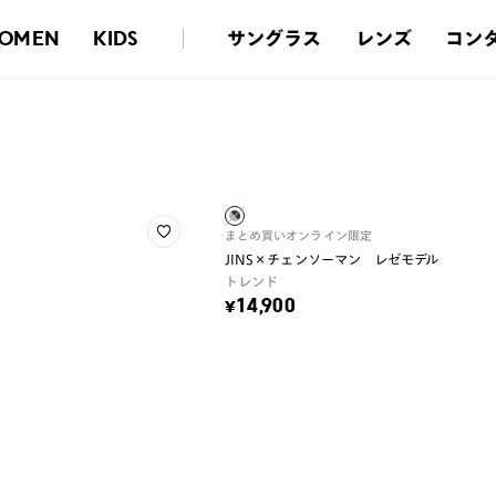
サングラス
レンズ
コン
OMEN
KIDS
まとめ買い
オンライン限定
JINS×チェンソーマン レゼモデル
トレンド
¥14,900