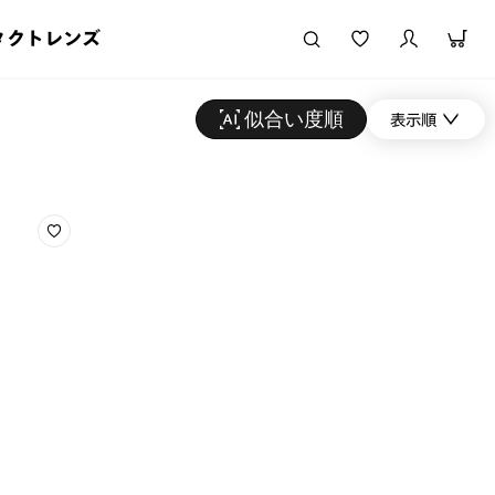
タクトレンズ
似合い度順
表示順