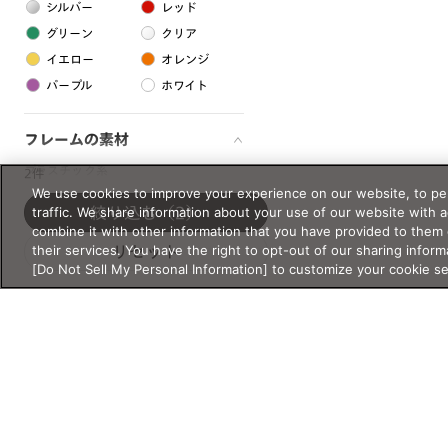
シルバー
レッド
グリーン
クリア
イエロー
オレンジ
パープル
ホワイト
フレームの素材
プラスチック系
2件
We use cookies to improve your experience on our website, to per
樹脂
traffic. We share information about your use of our website with 
絞り込む
（2）
combine it with other information that you have provided to them 
their services. You have the right to opt-out of our sharing inform
リセット
アセテート
[Do Not Sell My Personal Information] to customize your cookie s
サスティナブル素材
セルロイド
金属系
メタル