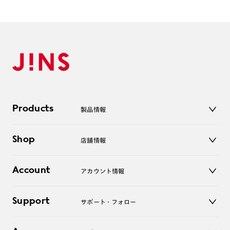
Products
製品情報
メガネ
Shop
店舗情報
サングラス
レンズ
店舗
コンタクトレンズ
Account
アカウント情報
オンラインショップ
老眼鏡
キッズ
マイページ／ログイン
Support
アクセサリー
サポート・フォロー
ログアウト
LINE公式アカウント
お知らせ