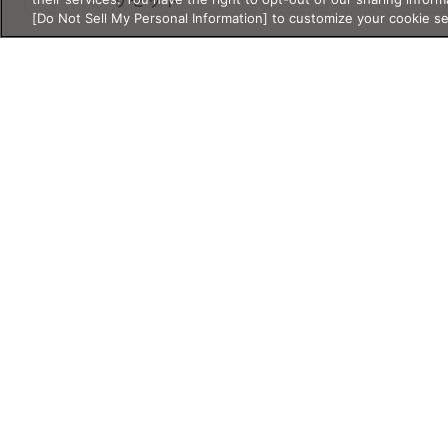
リセット
ライフスタイ
リラックス・
[Do Not Sell My Personal Information] to customize your cookie s
ル
睡眠
テンプル
度付き対応サ
特別コレクシ
mm
〜
mm
ングラス
ョン
花粉・乾燥
読書・老眼
天地幅
超軽量
コラボ
mm
〜
mm
セール
サイズについて
価格・価格タイプ
フレームの重さ
g
〜
g
¥
〜¥
Products
Shop
Account
閉じる
製品情報
店舗情報
アカウント情報
通常価格
セール価格
メガネ
店舗
マイページ／ロ
サングラス
オンラインショップ
ログアウト
表示オプション
レンズ
LINE公式アカウ
コンタクトレンズ
バーチャル試着対応