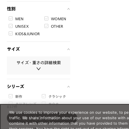
性別
MEN
WOMEN
UNISEX
OTHER
KIDS&JUNIOR
サイズ
サイズ・重さの詳細検索
サイズ・重さは必ず半角数字で入
シリーズ
力してください。
新作
クラシック
レンズ幅
クリアレンズ
サウナ
mm
〜
mm
837件
サングラス
We use cookies to improve your experience on our website, to per
traffic. We share information about your use of our website with 
スクリーン
絞り込む
（837）
スポーツ・ア
ブリッジ幅
combine it with other information that you have provided to them 
ウトドア
mm
〜
mm
their services. You have the right to opt-out of our sharing inform