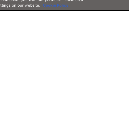
ettings on our website.
Cookie Policy
Support
App
Othe
サポート・フォロー
アプリ
その他サ
グイン
お知らせ
JINSアプリ
3D WE
よくあるご質問
レンズ
ント
ご利用ガイド
オンラ
お問い合わせ
価格案