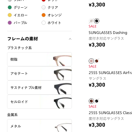
¥3,300
グリーン
クリア
イエロー
オレンジ
パープル
ホワイト
SALE
SUNGLASSES Dashing
フレームの素材
度付き対応サングラス
¥3,300
プラスチック系
樹脂
SALE
25SS SUNGLASSES Airf
アセテート
サングラス
¥3,300
サスティナブル素材
セルロイド
SALE
25SS SUNGLASSES Class
金属系
度付き対応サングラス
¥3,300
メタル