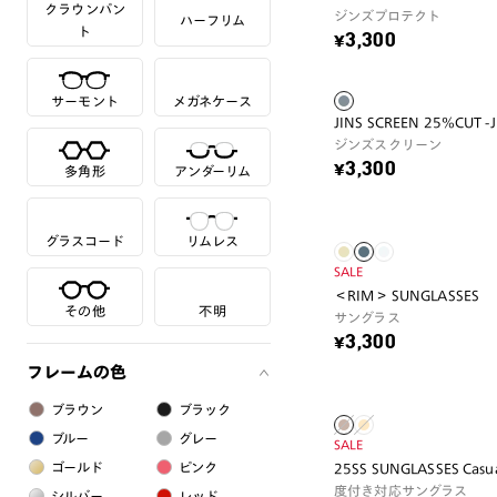
クラウンパン
ジンズプロテクト
ハーフリム
ト
¥3,300
サーモント
メガネケース
JINS SCREEN 25%CUT -J
ジンズスクリーン
¥3,300
多角形
アンダーリム
グラスコード
リムレス
SALE
＜RIM＞ SUNGLASSES
その他
不明
サングラス
¥3,300
フレームの色
ブラウン
ブラック
ブルー
グレー
SALE
ゴールド
ピンク
25SS SUNGLASSES Casua
度付き対応サングラス
シルバー
レッド