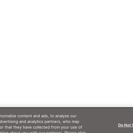
sonalize content and ads, to analyze our
advertising and analytics partners, who may
Do Not 
or that they have collected from your use of
ation about you with our partners. Please click