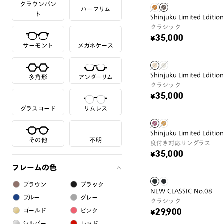
クラウンパン
ハーフリム
ト
Shinjuku Limited Editio
クラシック
¥35,000
サーモント
メガネケース
Shinjuku Limited Editio
多角形
アンダーリム
クラシック
¥35,000
グラスコード
リムレス
Shinjuku Limited Editi
その他
不明
度付き対応サングラス
¥35,000
フレームの色
ブラウン
ブラック
NEW CLASSIC No.08
ブルー
グレー
クラシック
ゴールド
ピンク
¥29,900
シルバー
レッド