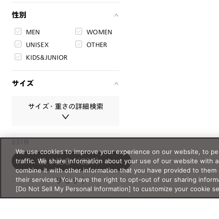
性別
MEN
WOMEN
UNISEX
OTHER
KIDS&JUNIOR
サイズ
サイズ・重さの詳細検索
サイズ・重さは必ず半角数字で入
837件
シリーズ
力してください。
We use cookies to improve your experience on our website, to per
traffic. We share information about your use of our website with 
絞り込む
（837）
新作
クラシック
レンズ幅
combine it with other information that you have provided to them 
クリアレンズ
サウナ
their services. You have the right to opt-out of our sharing inform
リセット
mm
〜
mm
サングラス
[Do Not Sell My Personal Information] to customize your cookie s
スクリーン
スポーツ・ア
ブリッジ幅
ウトドア
mm
〜
mm