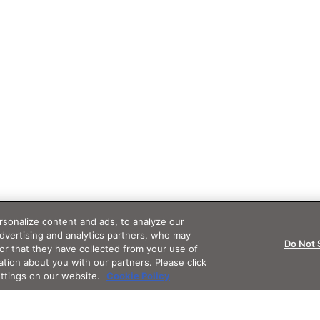
sonalize content and ads, to analyze our
advertising and analytics partners, who may
Do Not 
or that they have collected from your use of
ation about you with our partners. Please click
ettings on our website.
Cookie Policy