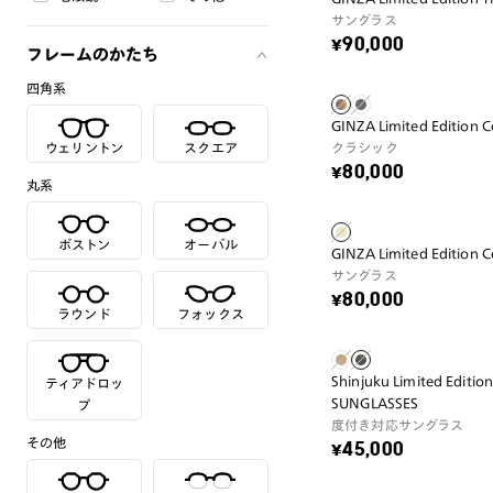
サングラス
¥90,000
フレームのかたち
四角系
GINZA Limited Edition Ce
ウェリントン
スクエア
クラシック
¥80,000
丸系
ボストン
オーバル
GINZA Limited Edition 
サングラス
¥80,000
ラウンド
フォックス
Shinjuku Limited Editio
ティアドロッ
SUNGLASSES
プ
度付き対応サングラス
その他
¥45,000