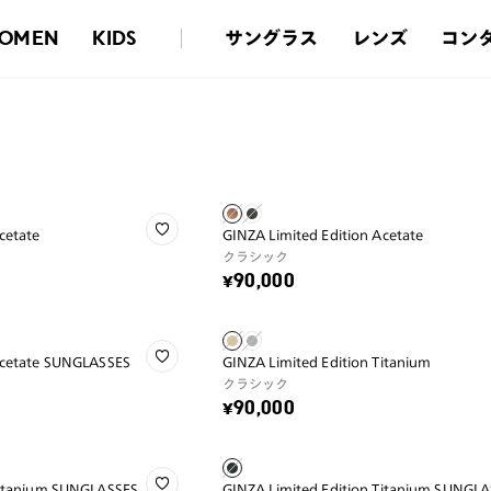
サングラス
レンズ
コン
OMEN
KIDS
cetate
GINZA Limited Edition Acetate
クラシック
¥90,000
Acetate SUNGLASSES
GINZA Limited Edition Titanium
クラシック
¥90,000
Titanium SUNGLASSES
GINZA Limited Edition Titanium SUNGL