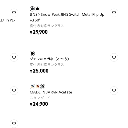
JINS×Snow Peak JINS Switch Metal Flip Up
L/ TYPE-
+360°
度付き対応サングラス
¥29,900
ジェフのメガネ（ふつう）
度付き対応サングラス
¥25,000
MADE IN JAPAN Acetate
スタンダード
¥24,900