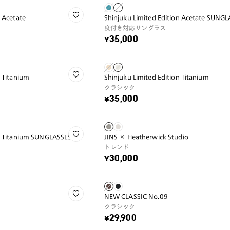
n Acetate
Shinjuku Limited Edition Acetate SUNG
度付き対応サングラス
¥35,000
n Titanium
Shinjuku Limited Edition Titanium
クラシック
¥35,000
on Titanium SUNGLASSES
JINS × Heatherwick Studio
トレンド
¥30,000
NEW CLASSIC No.09
クラシック
¥29,900