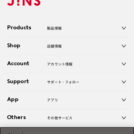
Products
製品情報
メガネ
Shop
店舗情報
サングラス
レンズ
店舗
コンタクトレンズ
Account
アカウント情報
オンラインショップ
老眼鏡
キッズ
マイページ／ログイン
Support
アクセサリー
サポート・フォロー
ログアウト
LINE公式アカウント
お知らせ
App
アプリ
よくあるご質問
ご利用ガイド
JINSアプリ
お問い合わせ
Others
その他サービス
3D WEB試着