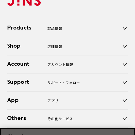
Products
製品情報
メガネ
Shop
店舗情報
サングラス
レンズ
店舗
コンタクトレンズ
Account
アカウント情報
オンラインショップ
老眼鏡
キッズ
マイページ／ログイン
Support
アクセサリー
サポート・フォロー
ログアウト
LINE公式アカウント
お知らせ
App
アプリ
よくあるご質問
ご利用ガイド
JINSアプリ
お問い合わせ
Others
その他サービス
3D WEB試着