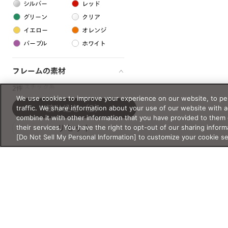
シルバー
レッド
グリーン
クリア
イエロー
オレンジ
パープル
ホワイト
フレームの素材
プラスチック系
2件
We use cookies to improve your experience on our website, to per
樹脂
traffic. We share information about your use of our website with 
絞り込む
（2）
combine it with other information that you have provided to them 
their services. You have the right to opt-out of our sharing inform
リセット
アセテート
[Do Not Sell My Personal Information] to customize your cookie s
サスティナブル素材
セルロイド
金属系
メタル