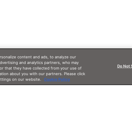
sonalize content and ads, to analyze our
advertising and analytics partners, who may
Do Not 
or that they have collected from your use of
ation about you with our partners. Please click
ettings on our website.
Cookie Policy