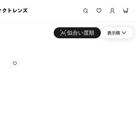
タクトレンズ
似合い度順
表示順