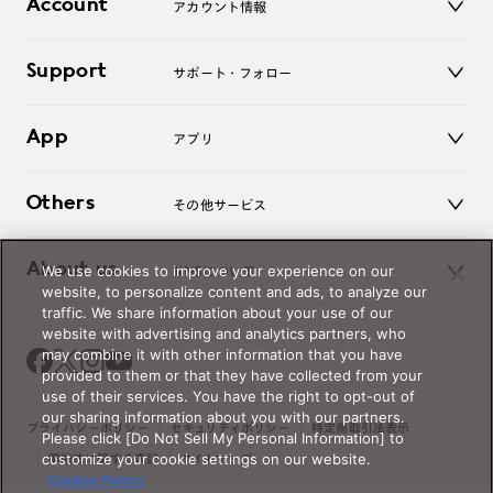
Account
アカウント情報
オンラインショップ
老眼鏡
キッズ
マイページ／ログイン
Support
アクセサリー
サポート・フォロー
ログアウト
LINE公式アカウント
お知らせ
App
アプリ
よくあるご質問
ご利用ガイド
JINSアプリ
お問い合わせ
Others
その他サービス
3D WEB試着
About us
We use cookies to improve your experience on our
JINSについて
レンズ交換
website, to personalize content and ads, to analyze our
オンラインギフト
traffic. We share information about your use of our
Magnify Life
価格案内
website with advertising and analytics partners, who
会社概要
may combine it with other information that you have
採用情報
provided to them or that they have collected from your
法人のお客様
use of their services. You have the right to opt-out of
our sharing information about you with our partners.
出店について
プライバシーポリシー
セキュリティポリシー
特定商取引法表示
Please click [Do Not Sell My Personal Information] to
customize your cookie settings on our website.
薬機法に関する表記
サイトマップ
Cookie Policy