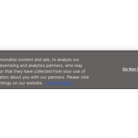
sonalize content and ads, to analyze our
advertising and analytics partners, who may
Do Not 
or that they have collected from your use of
ation about you with our partners. Please click
ettings on our website.
Cookie Policy