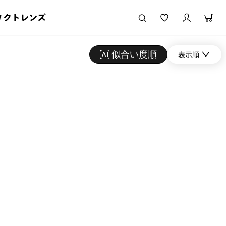
タクトレンズ
似合い度順
表示順