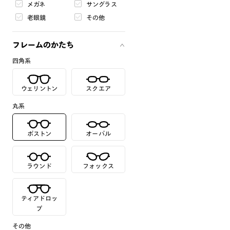
メガネ
サングラス
老眼鏡
その他
フレームのかたち
四角系
ウェリントン
スクエア
丸系
ボストン
オーバル
ラウンド
フォックス
ティアドロッ
プ
その他