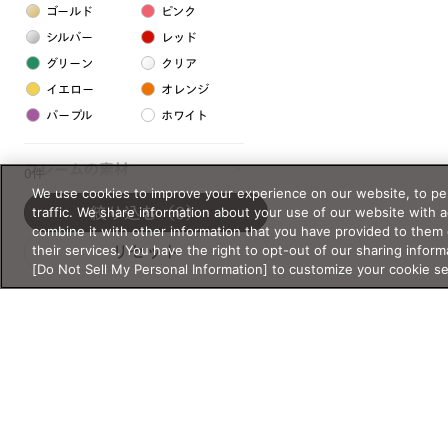
ゴールド
ピンク
シルバー
レッド
グリーン
クリア
イエロー
オレンジ
パープル
ホワイト
フレームの素材
0件
We use cookies to improve your experience on our website, to per
プラスチック系
traffic. We share information about your use of our website with 
絞り込む
（0）
combine it with other information that you have provided to them 
樹脂
their services. You have the right to opt-out of our sharing inform
リセット
[Do Not Sell My Personal Information] to customize your cookie s
アセテート
サスティナブル素材
セルロイド
金属系