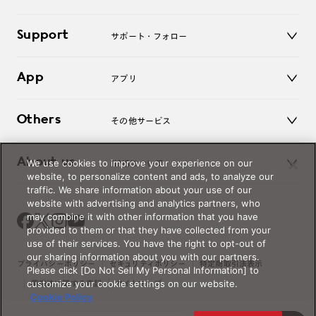
老眼鏡
キッズ
マイページ／ログイン
Support
アクセサリー
サポート・フォロー
ログアウト
LINE公式アカウント
お知らせ
App
アプリ
よくあるご質問
ご利用ガイド
JINSアプリ
お問い合わせ
Others
その他サービス
3D WEB試着
About us
We use cookies to improve your experience on our
JINSについて
レンズ交換
website, to personalize content and ads, to analyze our
オンラインギフト
traffic. We share information about your use of our
Magnify Life
価格案内
website with advertising and analytics partners, who
会社概要
may combine it with other information that you have
採用情報
provided to them or that they have collected from your
法人のお客様
use of their services. You have the right to opt-out of
our sharing information about you with our partners.
出店について
プライバシーポリシー
セキュリティポリシー
特定商取引法表示
Please click [Do Not Sell My Personal Information] to
customize your cookie settings on our website.
薬機法に関する表記
サイトマップ
Cookie Policy