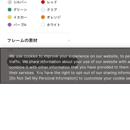
シルバー
レッド
グリーン
クリア
イエロー
オレンジ
パープル
ホワイト
フレームの素材
プラスチック系
3件
We use cookies to improve your experience on our website, to per
樹脂
traffic. We share information about your use of our website with 
絞り込む
（3）
combine it with other information that you have provided to them 
their services. You have the right to opt-out of our sharing inform
リセット
アセテート
[Do Not Sell My Personal Information] to customize your cookie s
サスティナブル素材
セルロイド
金属系
メタル