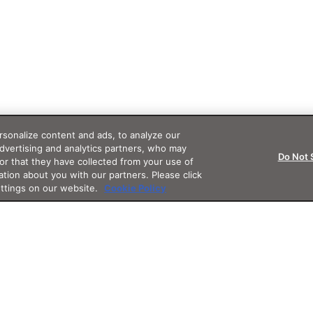
sonalize content and ads, to analyze our
advertising and analytics partners, who may
Do Not 
or that they have collected from your use of
ation about you with our partners. Please click
ettings on our website.
Cookie Policy