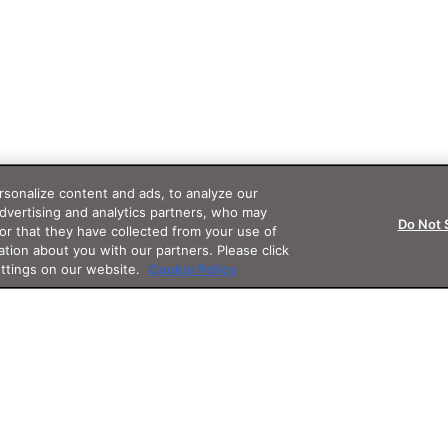
sonalize content and ads, to analyze our
advertising and analytics partners, who may
Do Not 
or that they have collected from your use of
ation about you with our partners. Please click
ettings on our website.
Cookie Policy