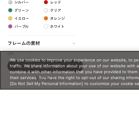
シルバー
レッド
グリーン
クリア
イエロー
オレンジ
パープル
ホワイト
フレームの素材
プラスチック系
0件
We use cookies to improve your experience on our website, to per
樹脂
traffic. We share information about your use of our website with 
絞り込む
（0）
combine it with other information that you have provided to them 
their services. You have the right to opt-out of our sharing inform
リセット
アセテート
[Do Not Sell My Personal Information] to customize your cookie s
サスティナブル素材
セルロイド
金属系
メタル