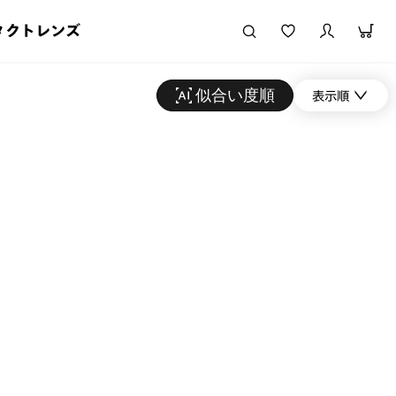
タクトレンズ
似合い度順
表示順