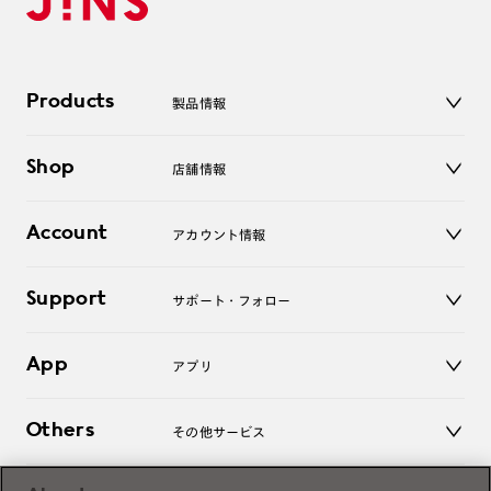
Products
製品情報
メガネ
Shop
店舗情報
サングラス
レンズ
店舗
コンタクトレンズ
Account
アカウント情報
オンラインショップ
老眼鏡
キッズ
マイページ／ログイン
Support
アクセサリー
サポート・フォロー
ログアウト
LINE公式アカウント
お知らせ
App
アプリ
よくあるご質問
ご利用ガイド
JINSアプリ
お問い合わせ
Others
その他サービス
3D WEB試着