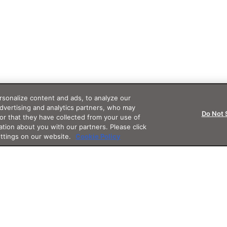
sonalize content and ads, to analyze our
advertising and analytics partners, who may
Do Not 
or that they have collected from your use of
ation about you with our partners. Please click
ettings on our website.
Cookie Policy