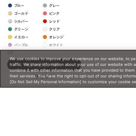
ブルー
グレー
ゴールド
ピンク
シルバー
レッド
グリーン
クリア
イエロー
オレンジ
パープル
ホワイト
0件
We use cookies to improve your experience on our website, to per
フレームの素材
traffic. We share information about your use of our website with 
絞り込む
（0）
combine it with other information that you have provided to them 
プラスチック系
their services. You have the right to opt-out of our sharing inform
リセット
[Do Not Sell My Personal Information] to customize your cookie s
樹脂
アセテート
サスティナブル素材
セルロイド