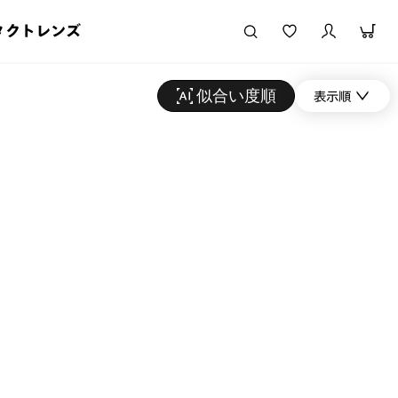
タクトレンズ
似合い度順
表示順