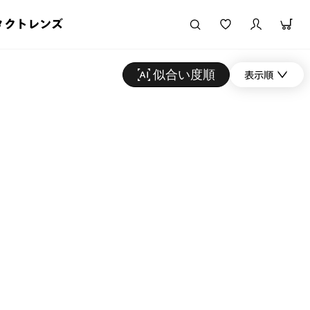
タクトレンズ
似合い度順
表示順