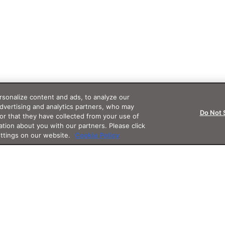
sonalize content and ads, to analyze our
advertising and analytics partners, who may
Do Not 
or that they have collected from your use of
ation about you with our partners. Please click
ettings on our website.
Cookie Policy