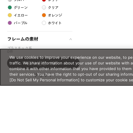
グリーン
クリア
イエロー
オレンジ
パープル
ホワイト
フレームの素材
プラスチック系
0件
We use cookies to improve your experience on our website, to per
樹脂
traffic. We share information about your use of our website with 
絞り込む
（0）
combine it with other information that you have provided to them 
their services. You have the right to opt-out of our sharing inform
アセテート
リセット
[Do Not Sell My Personal Information] to customize your cookie s
サスティナブル素材
セルロイド
金属系
メタル