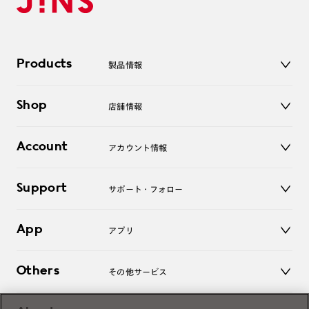
Products
製品情報
メガネ
Shop
店舗情報
サングラス
レンズ
店舗
コンタクトレンズ
Account
アカウント情報
オンラインショップ
老眼鏡
キッズ
マイページ／ログイン
Support
アクセサリー
サポート・フォロー
ログアウト
LINE公式アカウント
お知らせ
App
アプリ
よくあるご質問
ご利用ガイド
JINSアプリ
お問い合わせ
Others
その他サービス
3D WEB試着