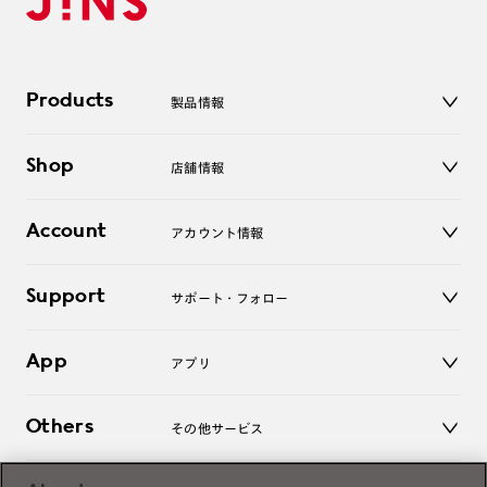
Products
製品情報
メガネ
Shop
店舗情報
サングラス
レンズ
店舗
コンタクトレンズ
Account
アカウント情報
オンラインショップ
老眼鏡
キッズ
マイページ／ログイン
Support
アクセサリー
サポート・フォロー
ログアウト
LINE公式アカウント
お知らせ
App
アプリ
よくあるご質問
ご利用ガイド
JINSアプリ
お問い合わせ
Others
その他サービス
3D WEB試着