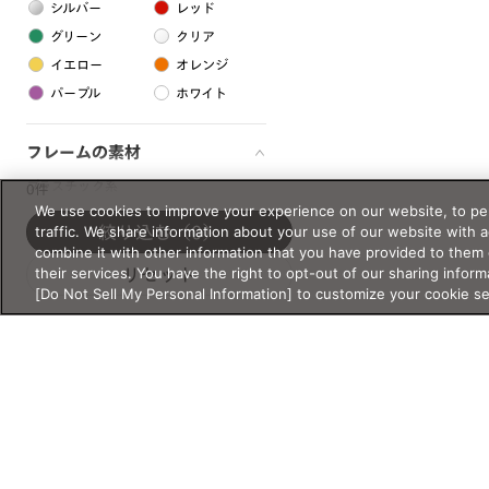
シルバー
レッド
グリーン
クリア
イエロー
オレンジ
パープル
ホワイト
フレームの素材
プラスチック系
0件
We use cookies to improve your experience on our website, to per
樹脂
traffic. We share information about your use of our website with 
絞り込む
（0）
combine it with other information that you have provided to them 
their services. You have the right to opt-out of our sharing inform
リセット
アセテート
[Do Not Sell My Personal Information] to customize your cookie s
サスティナブル素材
セルロイド
金属系
メタル