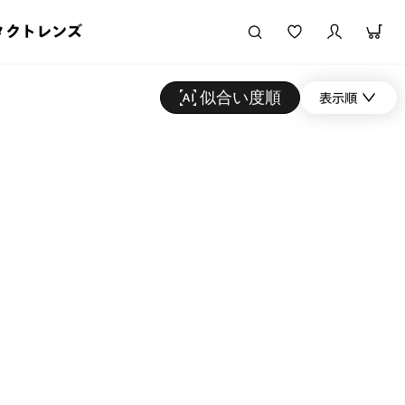
タクトレンズ
似合い度順
表示順