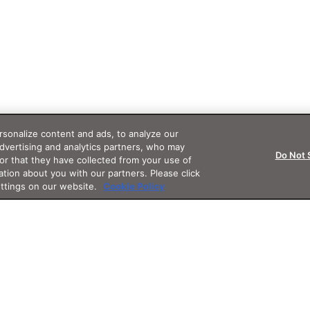
sonalize content and ads, to analyze our
advertising and analytics partners, who may
Do Not 
or that they have collected from your use of
ation about you with our partners. Please click
ettings on our website.
Cookie Policy