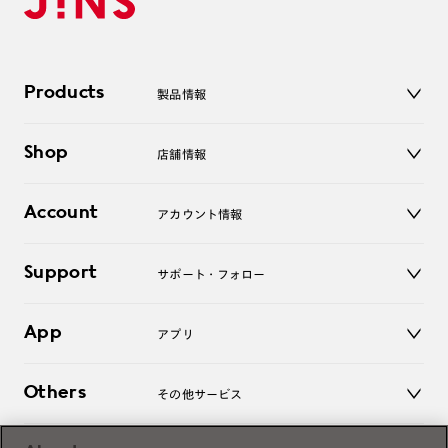
Products
製品情報
メガネ
Shop
店舗情報
サングラス
レンズ
店舗
コンタクトレンズ
Account
アカウント情報
オンラインショップ
老眼鏡
キッズ
マイページ／ログイン
Support
アクセサリー
サポート・フォロー
ログアウト
LINE公式アカウント
お知らせ
App
アプリ
よくあるご質問
ご利用ガイド
JINSアプリ
お問い合わせ
Others
その他サービス
3D WEB試着