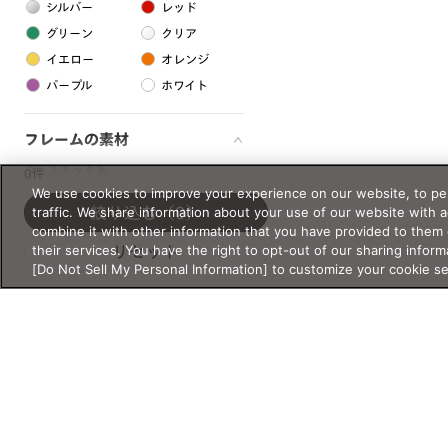
シルバー
レッド
グリーン
クリア
イエロー
オレンジ
パープル
ホワイト
フレームの素材
プラスチック系
0件
We use cookies to improve your experience on our website, to per
樹脂
traffic. We share information about your use of our website with 
絞り込む
（0）
combine it with other information that you have provided to them 
their services. You have the right to opt-out of our sharing inform
リセット
アセテート
[Do Not Sell My Personal Information] to customize your cookie s
サスティナブル素材
セルロイド
金属系
メタル