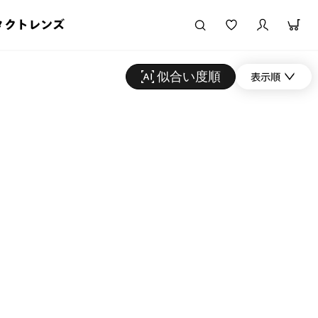
タクトレンズ
似合い度順
表示順