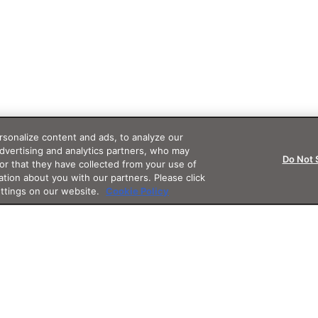
sonalize content and ads, to analyze our
advertising and analytics partners, who may
Do Not 
or that they have collected from your use of
ation about you with our partners. Please click
ettings on our website.
Cookie Policy