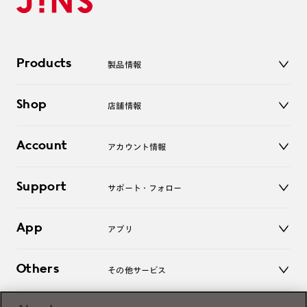
Products
製品情報
メガネ
Shop
店舗情報
サングラス
レンズ
店舗
コンタクトレンズ
Account
アカウント情報
オンラインショップ
老眼鏡
キッズ
マイページ／ログイン
Support
アクセサリー
サポート・フォロー
ログアウト
LINE公式アカウント
お知らせ
App
アプリ
よくあるご質問
ご利用ガイド
JINSアプリ
お問い合わせ
Others
その他サービス
3D WEB試着