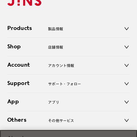
Products
製品情報
メガネ
Shop
店舗情報
サングラス
レンズ
店舗
コンタクトレンズ
Account
アカウント情報
オンラインショップ
老眼鏡
キッズ
マイページ／ログイン
Support
アクセサリー
サポート・フォロー
ログアウト
LINE公式アカウント
お知らせ
App
アプリ
よくあるご質問
ご利用ガイド
JINSアプリ
お問い合わせ
Others
その他サービス
3D WEB試着