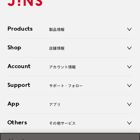
Products
製品情報
メガネ
Shop
店舗情報
サングラス
レンズ
店舗
コンタクトレンズ
Account
アカウント情報
オンラインショップ
老眼鏡
キッズ
マイページ／ログイン
Support
アクセサリー
サポート・フォロー
ログアウト
LINE公式アカウント
お知らせ
App
アプリ
よくあるご質問
ご利用ガイド
JINSアプリ
お問い合わせ
Others
その他サービス
3D WEB試着