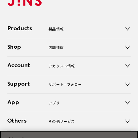
Products
製品情報
メガネ
Shop
店舗情報
サングラス
レンズ
店舗
コンタクトレンズ
Account
アカウント情報
オンラインショップ
老眼鏡
キッズ
マイページ／ログイン
Support
アクセサリー
サポート・フォロー
ログアウト
LINE公式アカウント
お知らせ
App
アプリ
よくあるご質問
ご利用ガイド
JINSアプリ
お問い合わせ
Others
その他サービス
3D WEB試着