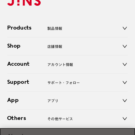
Products
製品情報
メガネ
Shop
店舗情報
サングラス
レンズ
店舗
コンタクトレンズ
Account
アカウント情報
オンラインショップ
老眼鏡
キッズ
マイページ／ログイン
Support
アクセサリー
サポート・フォロー
ログアウト
LINE公式アカウント
お知らせ
App
アプリ
よくあるご質問
ご利用ガイド
JINSアプリ
お問い合わせ
Others
その他サービス
3D WEB試着