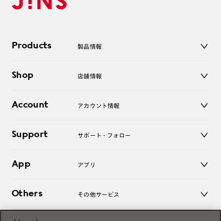
Products
製品情報
メガネ
Shop
店舗情報
サングラス
レンズ
店舗
コンタクトレンズ
Account
アカウント情報
オンラインショップ
老眼鏡
キッズ
マイページ／ログイン
Support
アクセサリー
サポート・フォロー
ログアウト
LINE公式アカウント
お知らせ
App
アプリ
よくあるご質問
ご利用ガイド
JINSアプリ
お問い合わせ
Others
その他サービス
3D WEB試着