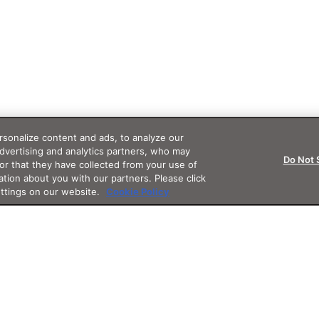
sonalize content and ads, to analyze our
advertising and analytics partners, who may
Do Not 
or that they have collected from your use of
ation about you with our partners. Please click
ettings on our website.
Cookie Policy