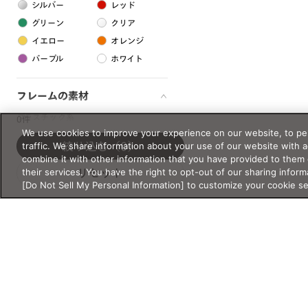
シルバー
レッド
グリーン
クリア
イエロー
オレンジ
パープル
ホワイト
フレームの素材
プラスチック系
0件
We use cookies to improve your experience on our website, to per
樹脂
traffic. We share information about your use of our website with 
絞り込む
（0）
combine it with other information that you have provided to them 
their services. You have the right to opt-out of our sharing inform
リセット
アセテート
[Do Not Sell My Personal Information] to customize your cookie s
サスティナブル素材
セルロイド
金属系
メタル