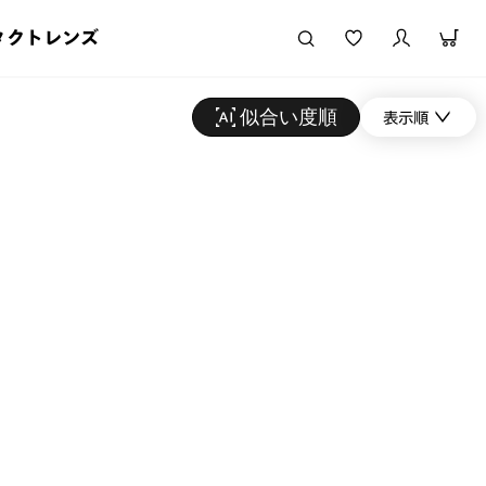
タクトレンズ
似合い度順
表示順