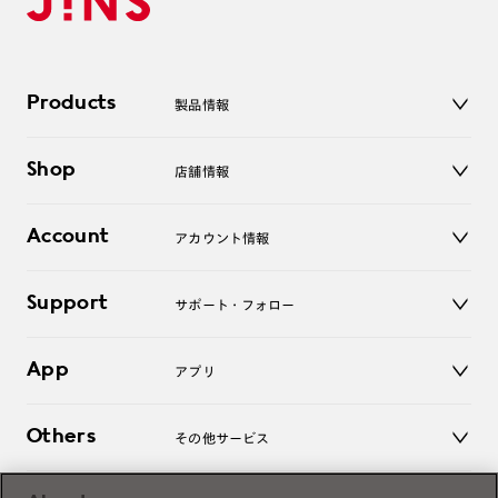
Products
製品情報
メガネ
Shop
店舗情報
サングラス
レンズ
店舗
コンタクトレンズ
Account
アカウント情報
オンラインショップ
老眼鏡
キッズ
マイページ／ログイン
Support
アクセサリー
サポート・フォロー
ログアウト
LINE公式アカウント
お知らせ
App
アプリ
よくあるご質問
ご利用ガイド
JINSアプリ
お問い合わせ
Others
その他サービス
3D WEB試着