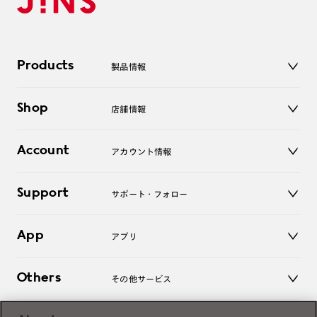
Products
製品情報
メガネ
Shop
店舗情報
サングラス
レンズ
店舗
コンタクトレンズ
Account
アカウント情報
オンラインショップ
老眼鏡
キッズ
マイページ／ログイン
Support
アクセサリー
サポート・フォロー
ログアウト
LINE公式アカウント
お知らせ
App
アプリ
よくあるご質問
ご利用ガイド
JINSアプリ
お問い合わせ
Others
その他サービス
3D WEB試着