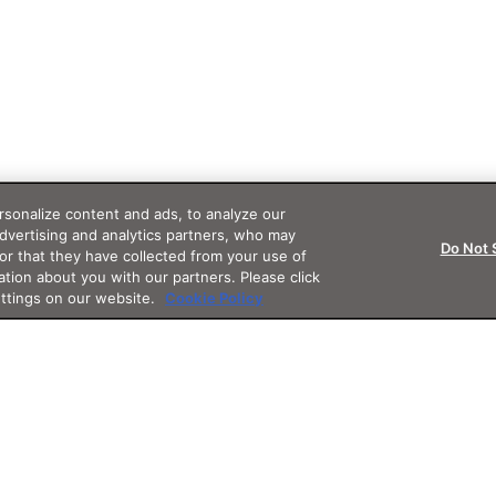
sonalize content and ads, to analyze our
advertising and analytics partners, who may
Do Not 
or that they have collected from your use of
ation about you with our partners. Please click
ettings on our website.
Cookie Policy