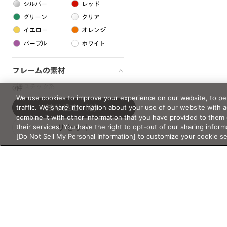
シルバー
レッド
グリーン
クリア
イエロー
オレンジ
パープル
ホワイト
フレームの素材
プラスチック系
0件
We use cookies to improve your experience on our website, to per
樹脂
traffic. We share information about your use of our website with 
絞り込む
（0）
combine it with other information that you have provided to them 
their services. You have the right to opt-out of our sharing inform
リセット
アセテート
[Do Not Sell My Personal Information] to customize your cookie s
サスティナブル素材
セルロイド
金属系
メタル