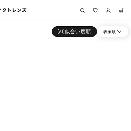
タクトレンズ
似合い度順
表示順