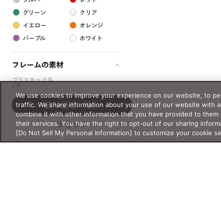
グリーン
クリア
イエロー
オレンジ
パープル
ホワイト
フレームの素材
プラスチック系
0件
We use cookies to improve your experience on our website, to per
樹脂
traffic. We share information about your use of our website with 
絞り込む
（0）
combine it with other information that you have provided to them 
their services. You have the right to opt-out of our sharing inform
アセテート
リセット
[Do Not Sell My Personal Information] to customize your cookie s
サスティナブル素材
セルロイド
金属系
メタル