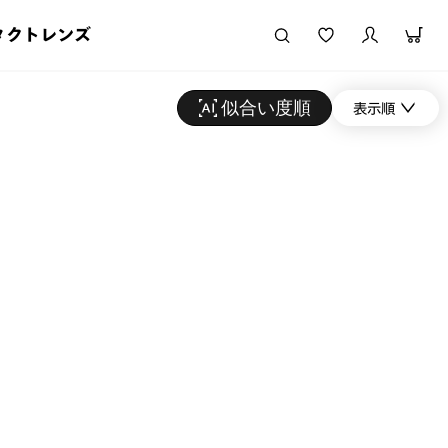
タクトレンズ
似合い度順
表示順