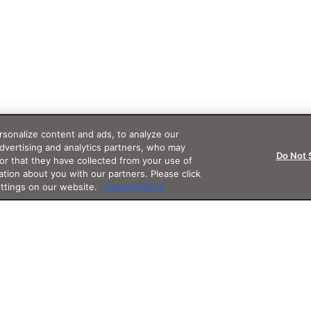
sonalize content and ads, to analyze our
advertising and analytics partners, who may
Do Not 
or that they have collected from your use of
ation about you with our partners. Please click
ettings on our website.
Cookie Policy