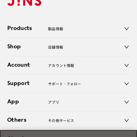
Products
製品情報
メガネ
Shop
店舗情報
サングラス
レンズ
店舗
コンタクトレンズ
Account
アカウント情報
オンラインショップ
老眼鏡
キッズ
マイページ／ログイン
Support
アクセサリー
サポート・フォロー
ログアウト
LINE公式アカウント
お知らせ
App
アプリ
よくあるご質問
ご利用ガイド
JINSアプリ
お問い合わせ
Others
その他サービス
3D WEB試着