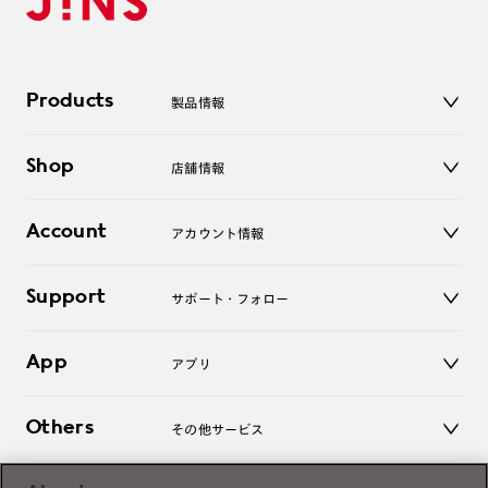
Products
製品情報
メガネ
Shop
店舗情報
サングラス
レンズ
店舗
コンタクトレンズ
Account
アカウント情報
オンラインショップ
老眼鏡
キッズ
マイページ／ログイン
Support
アクセサリー
サポート・フォロー
ログアウト
LINE公式アカウント
お知らせ
App
アプリ
よくあるご質問
ご利用ガイド
JINSアプリ
お問い合わせ
Others
その他サービス
3D WEB試着