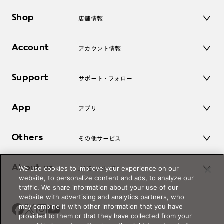
メガネ
Shop
店舗情報
サングラス
レンズ
店舗
コンタクトレンズ
Account
アカウント情報
オンラインショップ
老眼鏡
キッズ
マイページ／ログイン
Support
アクセサリー
サポート・フォロー
ログアウト
LINE公式アカウント
お知らせ
App
アプリ
よくあるご質問
ご利用ガイド
JINSアプリ
お問い合わせ
Others
その他サービス
3D WEB試着
About us
We use cookies to improve your experience on our
JINSについて
レンズ交換
website, to personalize content and ads, to analyze our
オンラインギフト
traffic. We share information about your use of our
Magnify Life
価格案内
website with advertising and analytics partners, who
会社概要
may combine it with other information that you have
採用情報
provided to them or that they have collected from your
法人のお客様