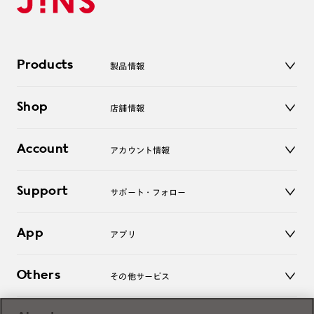
Products
製品情報
メガネ
Shop
店舗情報
サングラス
レンズ
店舗
コンタクトレンズ
Account
アカウント情報
オンラインショップ
老眼鏡
キッズ
マイページ／ログイン
Support
アクセサリー
サポート・フォロー
ログアウト
LINE公式アカウント
お知らせ
App
アプリ
よくあるご質問
ご利用ガイド
JINSアプリ
お問い合わせ
Others
その他サービス
3D WEB試着